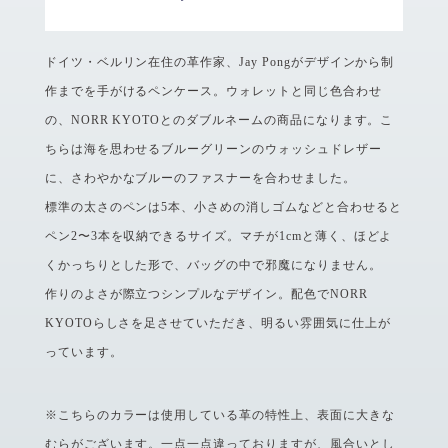
ドイツ・ベルリン在住の革作家、Jay Pongがデザインから制
作までを手がけるペンケース。ウォレットと同じ色合わせ
の、NORR KYOTOとのダブルネームの商品になります。こ
ちらは海を思わせるブルーグリーンのウォッシュドレザー
に、さわやかなブルーのファスナーを合わせました。
標準の太さのペンは5本、小さめの消しゴムなどと合わせると
ペン2〜3本を収納できるサイズ。マチが1cmと薄く、ほどよ
くかっちりとした形で、バッグの中で邪魔になりません。
作りのよさが際立つシンプルなデザイン。配色でNORR
KYOTOらしさを足させていただき、明るい雰囲気に仕上が
っています。
※こちらのカラーは使用している革の特性上、表面に大きな
むらがございます。一点一点違っておりますが、風合いとし