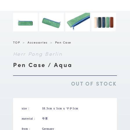
TOP
>
Accessories
>
Pen Case
Herr Pong Berlin
Pen Case / Aqua
OUT OF STOCK
size :
18.3cm x 5cm x マチ1cm
material :
牛革
from :
Germany