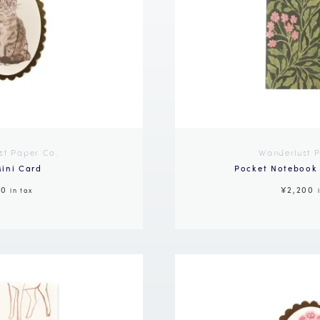
st Paper Co.
Wanderlust 
ini Card
Pocket Notebook 
80
¥2,200
in tax