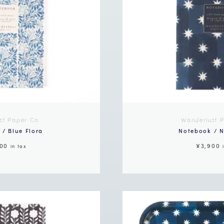
st Paper Co.
Wanderlust 
/ Blue Flora
Notebook / N
900
¥3,900
in tax