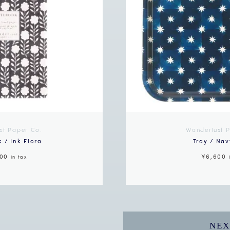
st Paper Co.
Wanderlust 
 / Ink Flora
Tray / Nav
900
¥6,600
in tax
NEX