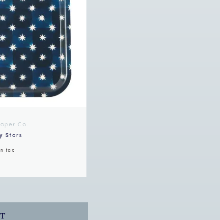
Paper Co.
y Stars
in tax
T