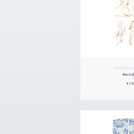
Wanderlu
Reind
¥7