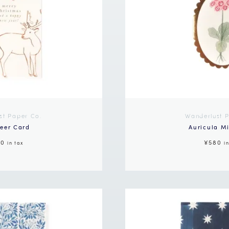
st Paper Co.
Wanderlust 
eer Card
Auricula M
60
¥580
in tax
i