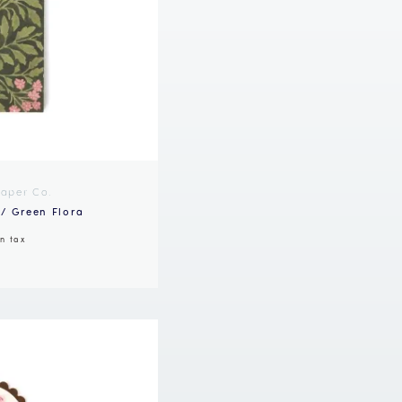
Paper Co.
/ Green Flora
in tax