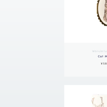
Wanderlu
Cat M
¥5