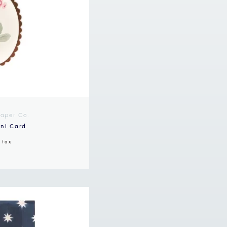
Paper Co.
ini Card
n tax