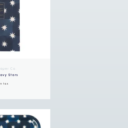
Paper Co.
avy Stars
in tax