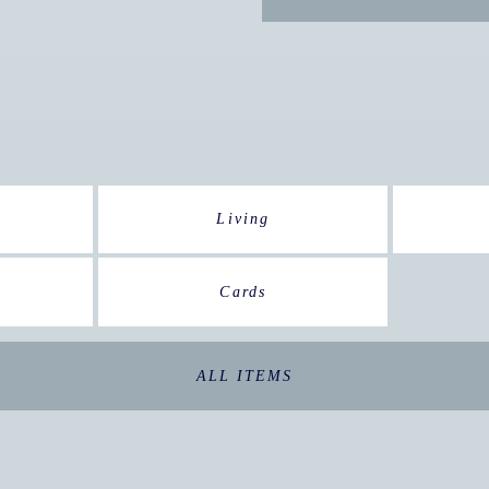
Living
Cards
ALL ITEMS