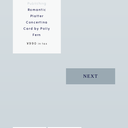
Publishing
Romantic
Platter
Concertina
Card by Polly
Fern
¥990
in tax
NEXT