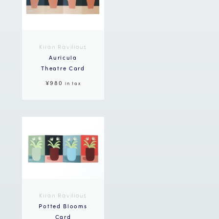
Kiran Ravilious
Auricula
Theatre Card
¥980
in tax
Kiran Ravilious
Potted Blooms
Card