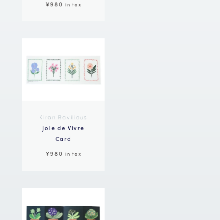
¥980
in tax
Kiran Ravilious
Joie de Vivre
Card
¥980
in tax