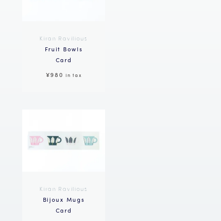
Kiran Ravilious
Fruit Bowls
Card
¥980
in tax
Kiran Ravilious
Bijoux Mugs
Card