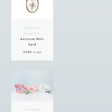
Wanderlust
Paper Co.
Auricula Mini
Card
¥580
in tax
Art Angels