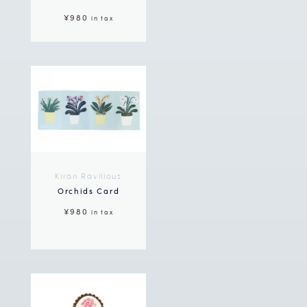
¥980
in tax
Kiran Ravilious
Orchids Card
¥980
in tax