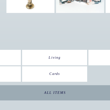
Living
Cards
ALL ITEMS