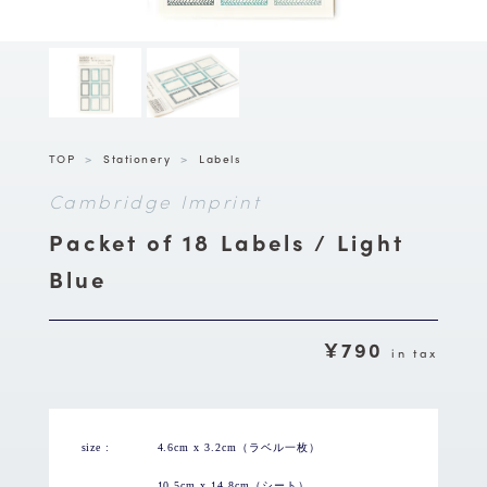
TOP
>
Stationery
>
Labels
Cambridge Imprint
Packet of 18 Labels / Light
Blue
¥790
in tax
size :
4.6cm x 3.2cm（ラベル一枚）
10.5cm x 14.8cm（シート）