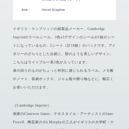
from :
United Kingdom
イギリス・ケンブリッジの紙製品メーカー、Cambridge
Imprintのラベルシール。3色x3デザインのシールが1枚のシー
トになっているもの、2シート（計18枚）のパックです。アイ
ボリーのざらりとした台紙に、額のような美しいデザイン。
こちらはライトブルー系3色が入っています。
身の回りのものがちょっと特別に感じられるラベル。メモ帳
やノート、収納ボックス、ジャム瓶や贈り物などに、幅広く
お使いいただけます。
［Cambridge Imprint］
画家のClaerwen James、テキスタイル・アーティストのJane
Powell、陶芸家のAli Murphyの三人がイギリスの大学町・ケ