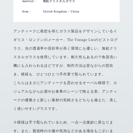
material :
無鉛クリスタルガラス
from :
United Kingdom / China
アンティークに着想を得たガラス製品をデザインしているイ
ギリス・ロンドンのメーカー、The Vintage Listのビストログ
ラス。光の透過率や屈折率が高く環境にも優しい、無鉛クリ
スタルガラスを使用しています。耐久性もあるので食器洗い
機にも入れられるほどですが、制作方法は昔ながらの型吹
き。模様も、ひとつひとつ手作業で彫られています。
こちらはまさにアンティークを思わせるオーバル模様で、カ
ジュアルながらお酒やお食事のシーンで映える形。アンティ
ークの優雅さと新しい素材の気軽さをどちらも備えた、美し
く使いやすいグラスです。
※模様は手で彫られているため、一点一点微妙に異なりま
す。また、製造時の小傷や気泡などがある場合もございま