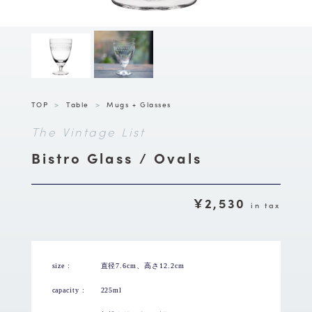
TOP
>
Table
>
Mugs + Glasses
The Vintage List
Bistro Glass / Ovals
¥2,530
in tax
size :
直径7.6cm、高さ12.2cm
capacity :
225ml