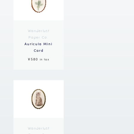
Wanderlust
Paper Co.
Auricula Mini
Card
¥580
in tax
Wanderlust