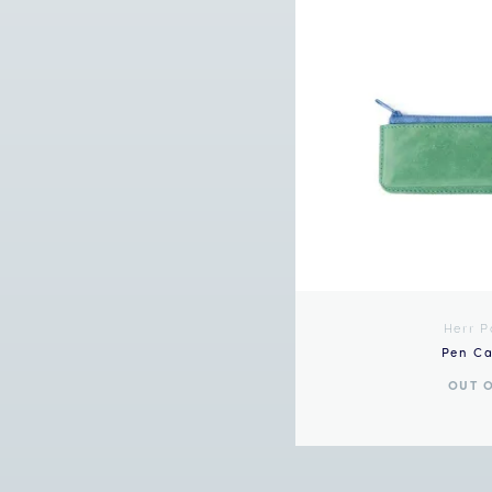
Herr P
Pen Ca
OUT 