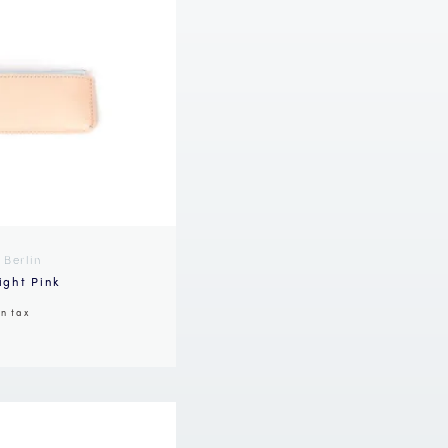
 Berlin
ight Pink
in tax