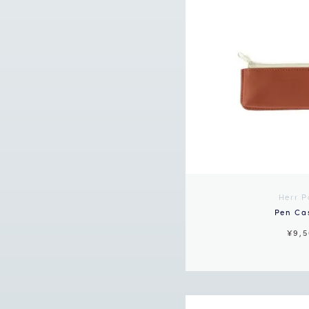
Herr P
Pen Ca
¥9,