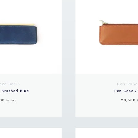
ong Berlin
Herr Pong
 Brushed Blue
Pen Case /
500
¥9,500
in tax