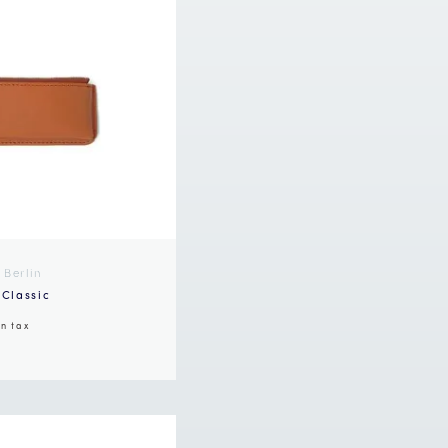
 Berlin
 Classic
in tax