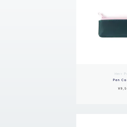
Herr P
Pen Cas
¥9,