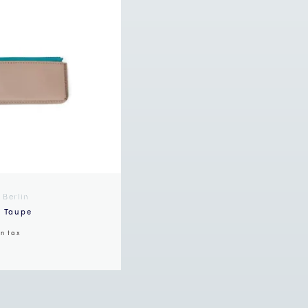
 Berlin
/ Taupe
in tax