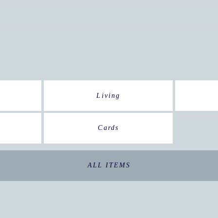
Living
Cards
ALL ITEMS