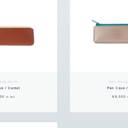
ong Berlin
Herr Pong
se / Camel
Pen Case 
500
¥9,500
in tax