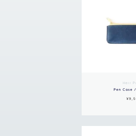
Herr P
Pen Case /
¥9,