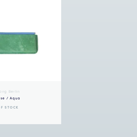
ong Berlin
se / Aqua
OF STOCK