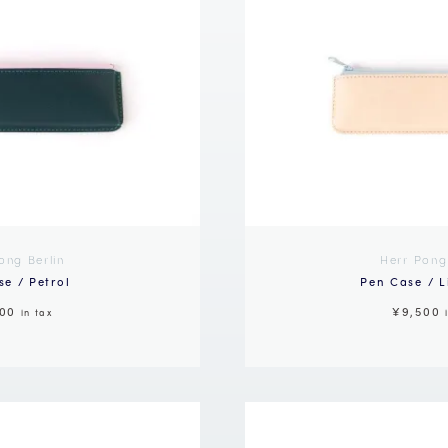
ong Berlin
Herr Pong
e / Petrol
Pen Case / L
500
¥9,500
in tax